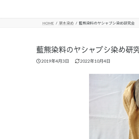
コ
ナ
ン
ビ
テ
ゲ
HOME
草木染め
藍熊染料のヤシャブシ染め研究会
ン
ー
ツ
シ
へ
ョ
ス
ン
藍熊染料のヤシャブシ染め研
キ
に
最
2019年4月3日
2022年10月4日
ッ
移
終
プ
動
更
新
日
時
: