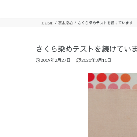
コ
ナ
ン
ビ
テ
ゲ
HOME
草木染め
さくら染めテストを続けています
ン
ー
ツ
シ
へ
ョ
ス
ン
さくら染めテストを続けてい
キ
に
最
2019年2月27日
2020年3月11日
ッ
移
終
プ
動
更
新
日
時
: