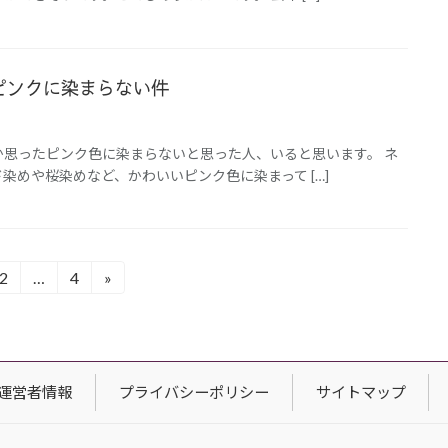
ピンクに染まらない件
か思ったピンク色に染まらないと思った人、いると思います。 ネ
染めや桜染めなど、かわいいピンク色に染まって […]
2
…
4
»
固
固
定
定
ペ
ペ
ー
ー
ジ
ジ
運営者情報
プライバシーポリシー
サイトマップ