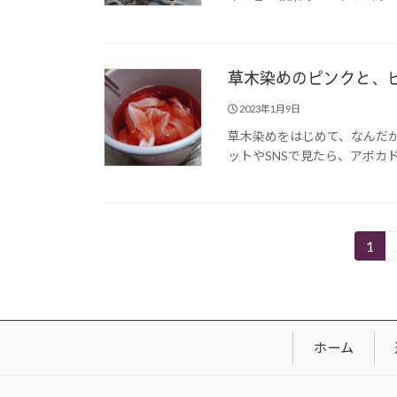
草木染めのピンクと、
2023年1月9日
草木染めをはじめて、なんだ
ットやSNSで見たら、アボカド
1
固
定
ペ
ー
ジ
ホーム