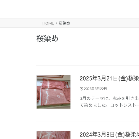
コ
ナ
ン
ビ
テ
ゲ
HOME
桜染め
ン
ー
ツ
シ
桜染め
へ
ョ
ス
ン
キ
に
ッ
移
プ
動
2025年3月21日(金
2025年3月22日
3月のテーマは、赤みを引き
て染めました。コットンストー
2024年3月8日(金)