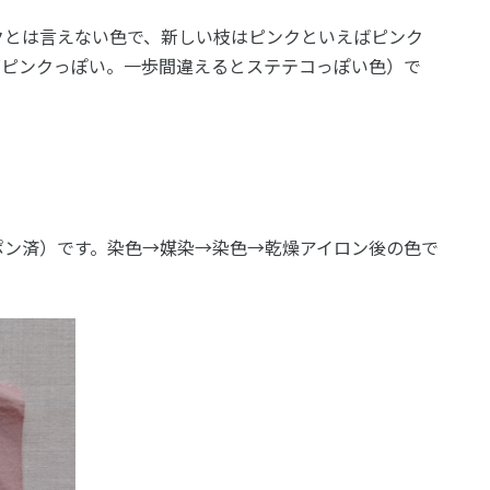
クとは言えない色で、新しい枝はピンクといえばピンク
ズピンクっぽい。一歩間違えるとステテコっぽい色）で
ポン済）です。染色→媒染→染色→乾燥アイロン後の色で