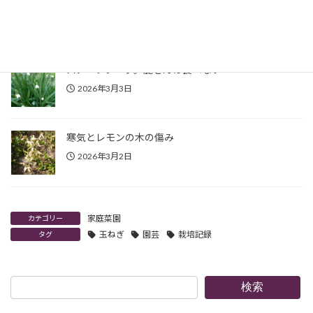
カボチャ栽培2025失敗
2026年3月3日
スノーフレーク。鹿さんは食べない
2026年3月3日
寒気とレモンの木の傷み
2026年3月2日
家庭菜園
カテゴリー
玉ねぎ
園芸
栽培記録
タグ
検
検索
索