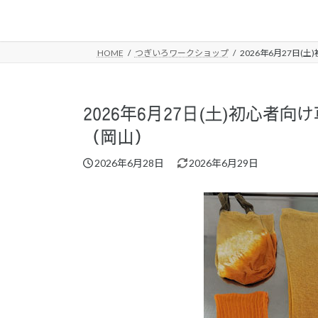
コ
ナ
ン
ビ
テ
ゲ
HOME
つぎいろワークショップ
2026年6月27日
ン
ー
ツ
シ
へ
ョ
ス
ン
2026年6月27日(土)初心
キ
に
（岡山）
ッ
移
プ
動
最
2026年6月28日
2026年6月29日
終
更
新
日
時
: