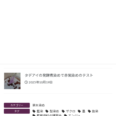
ョップ開催報告（岡山）
2026年3月1日
2026年2月14日(土)初心者向け草木染め体験ワークシ
ョップ開催報告（岡山）
2026年2月15日
イヌタデの駆除
2025年10月22日
タデアイの発酵煮染めで赤紫染めのテスト
2025年10月19日
草木染め
カテゴリー
藍染
型染め
ザクロ
墨
抜染
タグ
藍熊染料の講習会
エンジュ