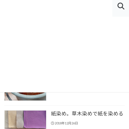
コ
ナ
ン
ビ
MEN
テ
ゲ
U
HOME
りんご
ン
ー
ツ
シ
りんご
へ
ョ
ス
ン
キ
に
ッ
移
椿の枝、椿の葉の草木染めを習
プ
動
う（藍熊染料）
2020年1月17日
紙染め。草木染めで紙を染める
2018年12月26日