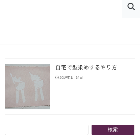
コ
ナ
ン
ビ
MEN
テ
ゲ
U
HOME
防染糊
ン
ー
ツ
シ
防染糊
へ
ョ
ス
ン
キ
に
ッ
移
自宅で型染めするやり方
プ
動
2019年1月14日
検
検索
索