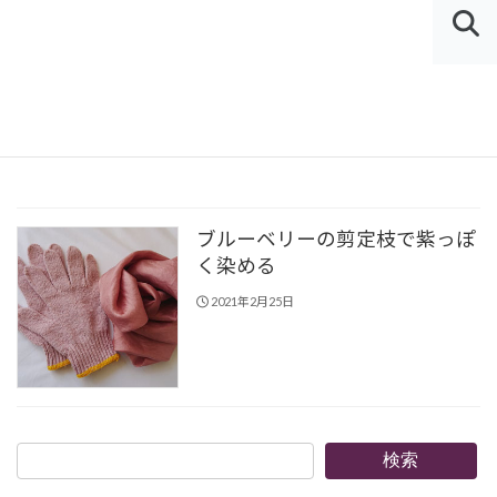
コ
ナ
ン
ビ
MEN
テ
ゲ
U
HOME
ブルーベリーの枝
ン
ー
ツ
シ
ブルーベリーの枝
へ
ョ
ス
ン
キ
に
ッ
移
ブルーベリーの剪定枝で紫っぽ
プ
動
く染める
2021年2月25日
検
検索
索